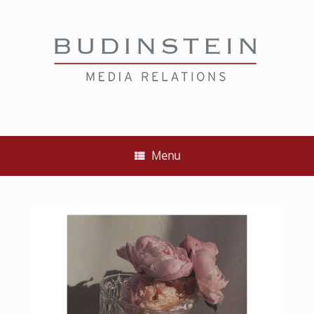
Skip
to
content
Menu
budinstein_media