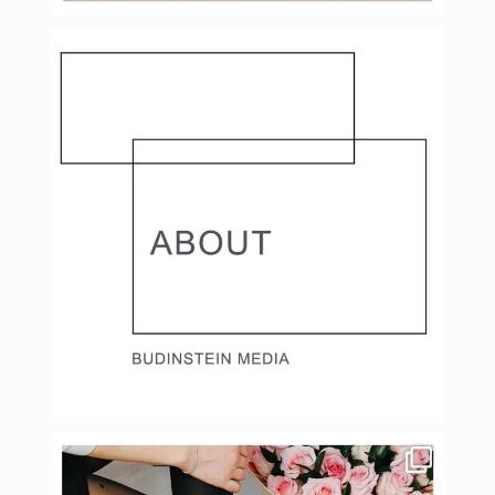
budinstein_media
Фев 8
budinstein_media