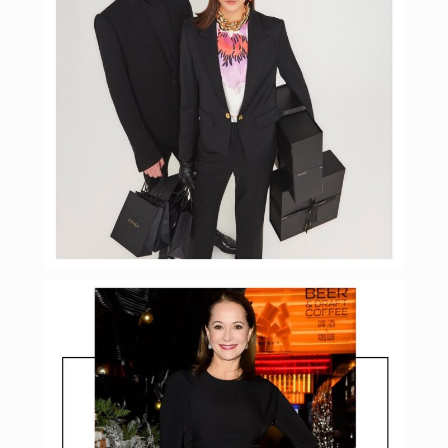
Янв 24
budinstein_media