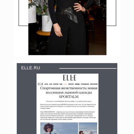
Янв 20
budinstein_media