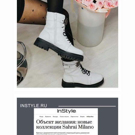
Фев 7
budinstein_media