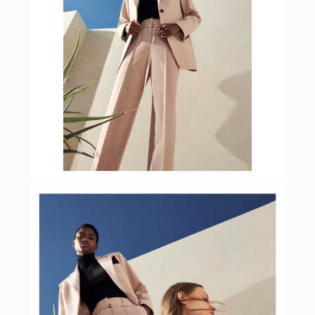
Фев 15
budinstein_media