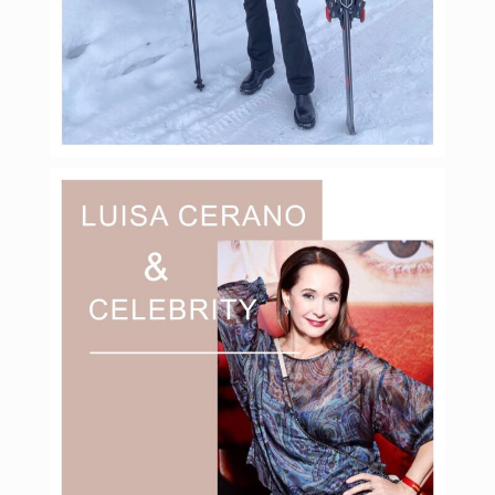
Янв 31
budinstein_media