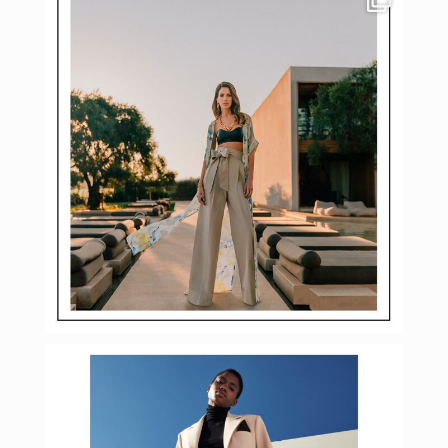
Фев 23
budinstein_media