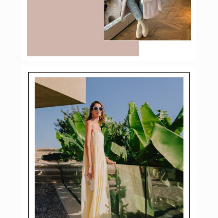
Мар 4
budinstein_media