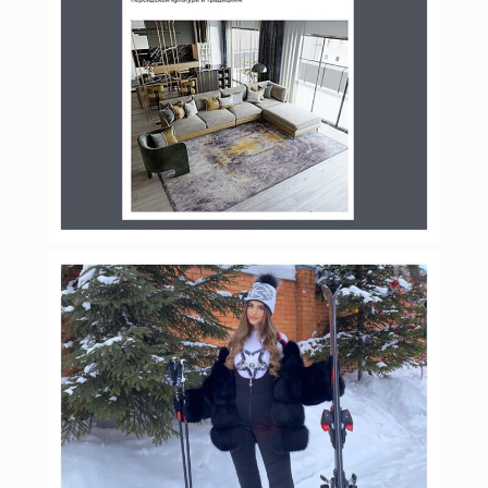
Фев 4
budinstein_media