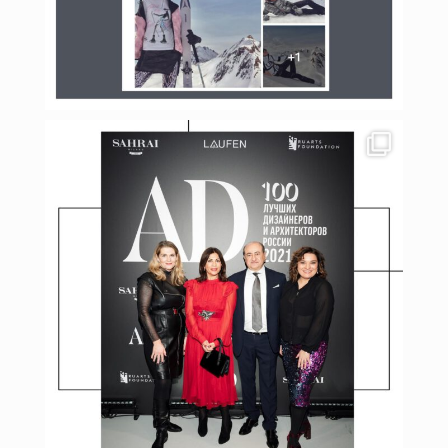
Янв 17
budinstein_media