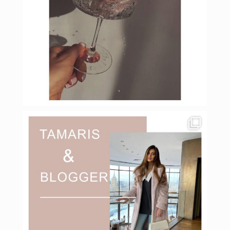
Мар 8
budinstein_media