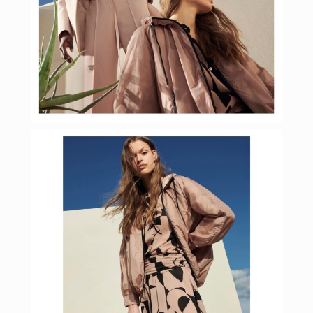
Фев 15
budinstein_media