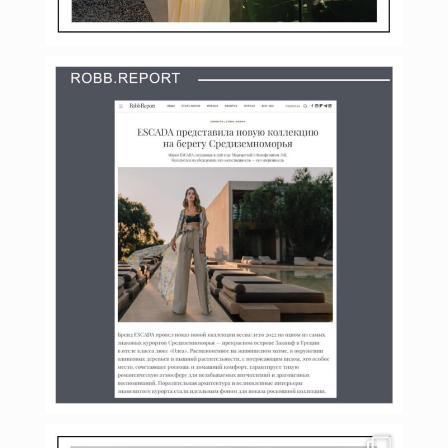
Мар 2
budinstein_media
Фев 27
budinstein_media