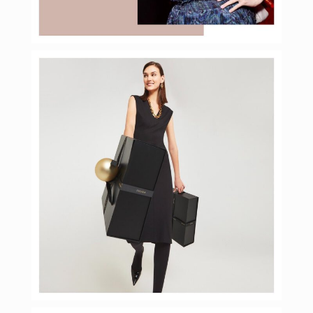
Янв 30
budinstein_media
Янв 27